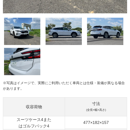
※写真はイメージで、実際にご利用いただく車両とは仕様・装備が異なる場合
があります。
寸法
収容荷物
(全長×幅×高さ)
スーツケース4また
477×182×157
はゴルフパック4