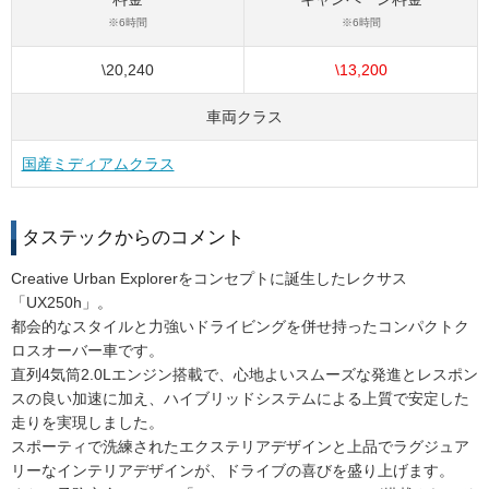
※6時間
※6時間
\20,240
\13,200
車両クラス
国産ミディアムクラス
タステックからのコメント
Creative Urban Explorerをコンセプトに誕生したレクサス
「UX250h」。
都会的なスタイルと力強いドライビングを併せ持ったコンパクトク
ロスオーバー車です。
直列4気筒2.0Lエンジン搭載で、心地よいスムーズな発進とレスポン
スの良い加速に加え、ハイブリッドシステムによる上質で安定した
走りを実現しました。
スポーティで洗練されたエクステリアデザインと上品でラグジュア
リーなインテリアデザインが、ドライブの喜びを盛り上げます。