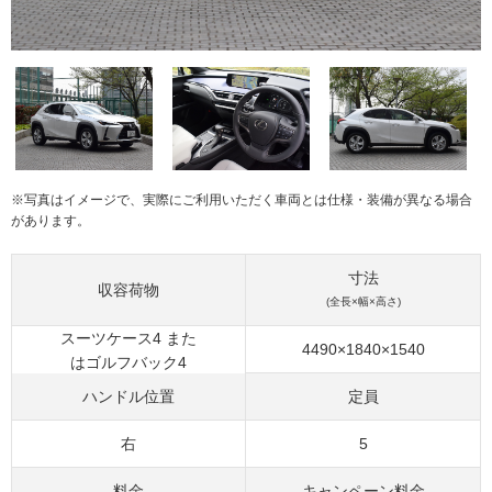
※写真はイメージで、実際にご利用いただく車両とは仕様・装備が異なる場合
があります。
寸法
収容荷物
(全長×幅×高さ)
スーツケース4 また
4490×1840×1540
はゴルフバック4
ハンドル位置
定員
右
5
料金
キャンペーン料金