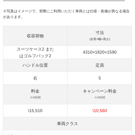
※写真はイメージで、実際にご利用いただく車両とは仕様・装備が異なる場合
があります。
寸法
収容荷物
(全長×幅×高さ)
スーツケース2 また
4310×1820×1590
はゴルフバック2
ハンドル位置
定員
右
5
料金
キャンペーン料金
※6時間
※6時間
\15,510
\10,560
車両クラス