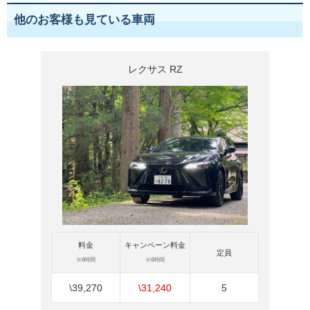
他のお客様も見ている車両
レクサス RZ
料金
キャンペーン料金
定員
※6時間
※6時間
\39,270
\31,240
5