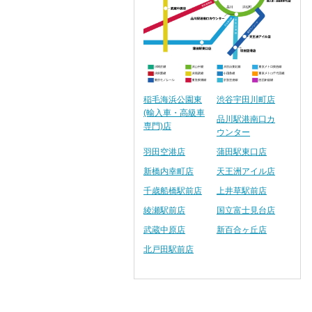
稲毛海浜公園東
渋谷宇田川町店
(輸入車・高級車
品川駅港南口カ
専門)店
ウンター
羽田空港店
蒲田駅東口店
新橋内幸町店
天王洲アイル店
千歳船橋駅前店
上井草駅前店
綾瀬駅前店
国立富士見台店
武蔵中原店
新百合ヶ丘店
北戸田駅前店