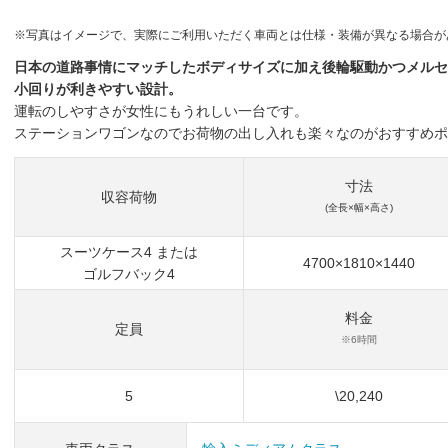
※写真はイメージで、実際にご利用いただく車両とは仕様・装備が異なる場合が
日本の道路事情にマッチしたボディサイズに加え後輪駆動かつメルセ
小回りが利きやすい設計。
運転のしやすさが女性にもうれしい一台です。
ステーションワゴンなのでお荷物の出し入れも楽々なのがおすすめポ
寸法
収容荷物
(全長×幅×高さ)
スーツケース4 または
4700×1810×1440
ゴルフバック4
料金
定員
※6時間
5
\20,240