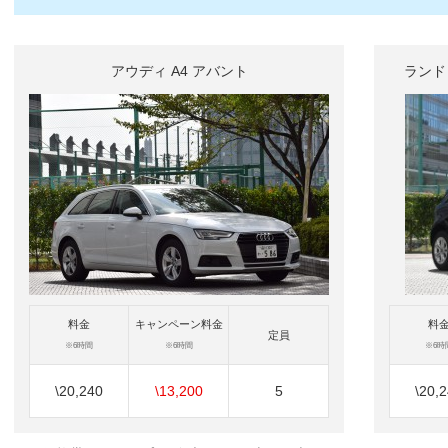
アウディ A4 アバント
ランド
料金
キャンペーン料金
料
定員
※6時間
※6時間
※6時
\20,240
\13,200
5
\20,