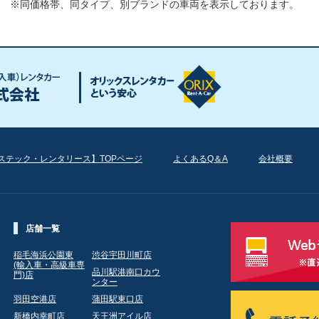
※同価格帯、同タイプ、別ブランドの車両を表示しております。
ステック・レンタリース】TOPページ
よくあるQ＆A
会社概要
店舗一覧
稲毛海浜公園東
渋谷宇田川町店
(輸入車・高級車専
品川駅港南口カウ
門)店
ンター
羽田空港店
蒲田駅東口店
新橋内幸町店
天王洲アイル店