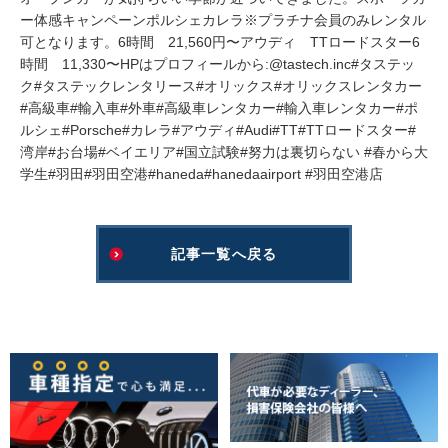
ー体感キャンペーンポルシェカレラ※プラチナ会員のみレンタル
可となります。6時間 21,560円〜アウディ TTロードスター6
時間 11,330〜HPはプロフィールから:@tastech.inc#タステッ
ク#タステックレンタリース#オリックス#オリックスレンタカー
#高級車#輸入車#外車#高級車レンタカー#輸入車レンタカー#ポ
ルシェ#Porsche#カレラ#アウディ#Audi#TT#TTロードスター#
湾岸#お台場#ベイエリア#国立試験#努力は裏切らない #春から大
学生#羽田#羽田空港#haneda#hanedaairport #羽田空港店
記事一覧へ戻る