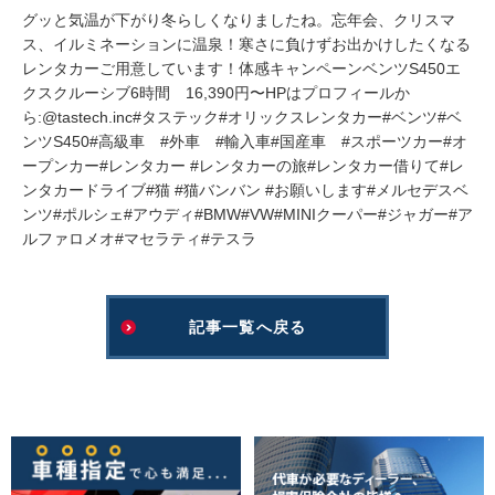
グッと気温が下がり冬らしくなりましたね。忘年会、クリスマ
ス、イルミネーションに温泉！寒さに負けずお出かけしたくなる
レンタカーご用意しています！体感キャンペーンベンツS450エ
クスクルーシブ6時間 16,390円〜HPはプロフィールか
ら:@tastech.inc#タステック#オリックスレンタカー#ベンツ#ベ
ンツS450#高級車 #外車 #輸入車#国産車 #スポーツカー#オ
ープンカー#レンタカー #レンタカーの旅#レンタカー借りて#レ
ンタカードライブ#猫 #猫バンバン #お願いします#メルセデスベ
ンツ#ポルシェ#アウディ#BMW#VW#MINIクーパー#ジャガー#ア
ルファロメオ#マセラティ#テスラ
記事一覧へ戻る